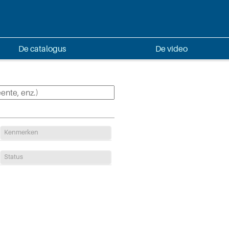
De catalogus
De video
Kenmerken
Status