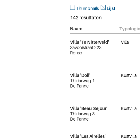
Thumbnails
Lijst
142 resultaten
Naam
Typologie
Villa 'Te Nitterveld'
Villa
Savooistraat 223
Ronse
Villa 'Doll'
Kustvilla
Thiriarweg 1
De Panne
Villa 'Beau-Séjour'
Kustvilla
Thiriarweg 3
De Panne
Villa 'Les Airelles'
Kustvilla