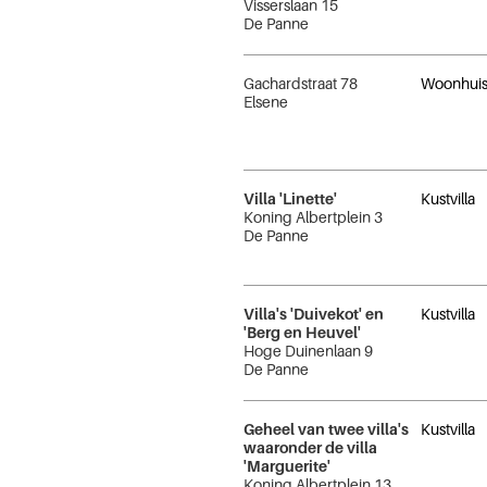
Visserslaan 15
De Panne
Gachardstraat 78
Woonhui
Elsene
Villa 'Linette'
Kustvilla
Koning Albertplein 3
De Panne
Villa's 'Duivekot' en
Kustvilla
'Berg en Heuvel'
Hoge Duinenlaan 9
De Panne
Geheel van twee villa's
Kustvilla
waaronder de villa
'Marguerite'
Koning Albertplein 13,