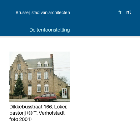
fr
nl
Brussel, stad van architecten
De tentoonstelling
Dikkebusstraat 166, Loker,
pastorij (© T. Verhofstadt,
foto 2001)