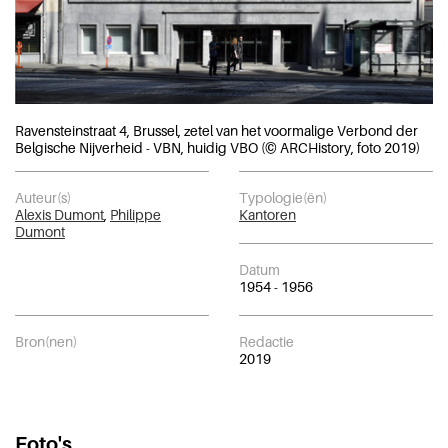
Ravensteinstraat 4, Brussel, zetel van het voormalige Verbond der
Belgische Nijverheid - VBN, huidig VBO (© ARCHistory, foto 2019)
Auteur(s)
Typologie(ën)
Alexis Dumont
,
Philippe
Kantoren
Dumont
Datum
1954 - 1956
Bron(nen)
Redactie
2019
Foto's