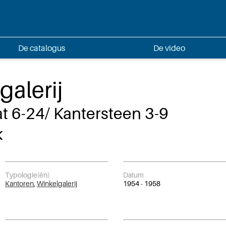
De catalogus
De video
galerij
t 6-24/ Kantersteen 3-9
k
Typologie(ën)
Datum
Kantoren
,
Winkelgalerij
1954 - 1958