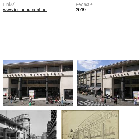
Link(s)
Redactie
www.irismonument.be
2019