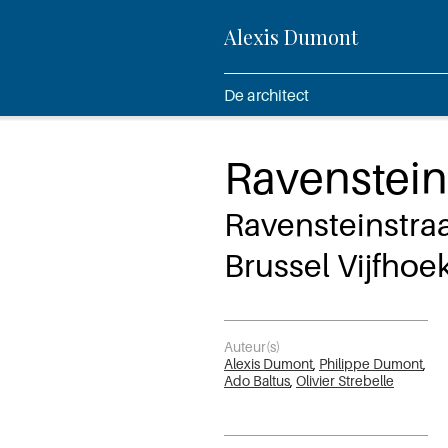
Alexis Dumont
De architect
Ravenstein
Ravensteinstraa
Brussel Vijfhoe
Auteur(s)
Alexis Dumont
,
Philippe Dumont
,
Ado Baltus
,
Olivier Strebelle