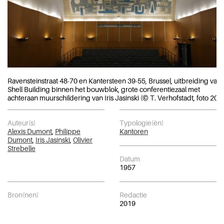
Ravensteinstraat 48-70 en Kantersteen 39-55, Brussel, uitbreiding van
Shell Building binnen het bouwblok, grote conferentiezaal met
achteraan muurschildering van Iris Jasinski (© T. Verhofstadt, foto 201
Auteur(s)
Typologie(ën)
Alexis Dumont
,
Philippe
Kantoren
Dumont
,
Iris Jasinski
,
Olivier
Strebelle
Datum
1957
Bron(nen)
Redactie
2019