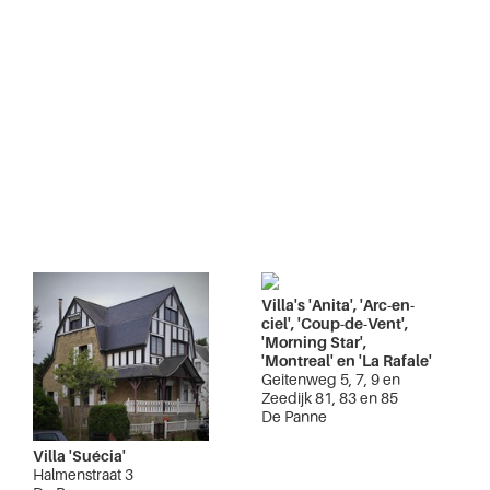
Villa's 'Anita', 'Arc-en-
ciel', 'Coup-de-Vent',
'Morning Star',
'Montreal' en 'La Rafale'
Geitenweg 5, 7, 9 en
Zeedijk 81, 83 en 85
De Panne
Villa 'Suécia'
Halmenstraat 3