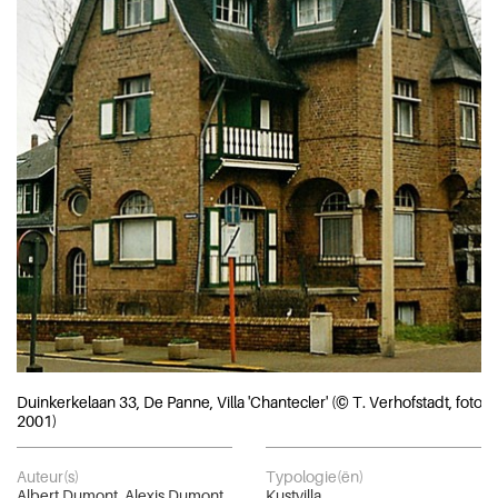
Duinkerkelaan 33, De Panne, Villa 'Chantecler' (© T. Verhofstadt, foto
2001)
Auteur(s)
Typologie(ën)
Albert Dumont
,
Alexis Dumont
Kustvilla