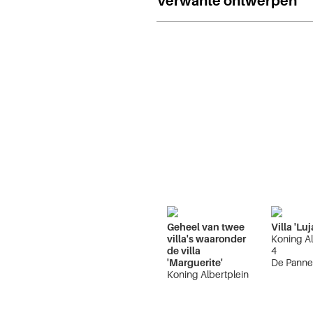
Verwante ontwerpen
Geheel van twee
Villa 'Lu
villa's waaronder
Koning Al
de villa
4
'Marguerite'
De Pann
Koning Albertplein
13, 14
De Panne