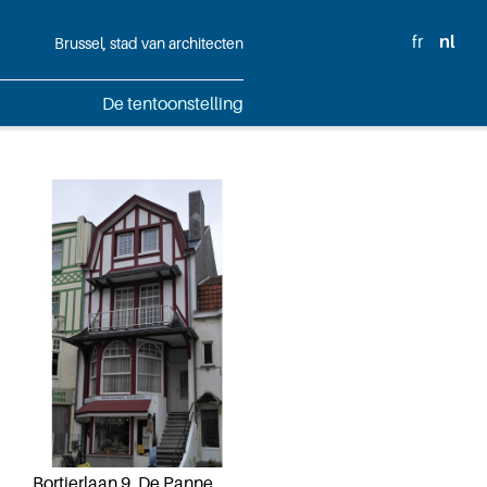
fr
nl
Brussel, stad van architecten
De tentoonstelling
Bortierlaan 9, De Panne,