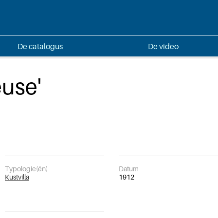
De catalogus
De video
euse'
Typologie(ën)
Datum
Kustvilla
1912