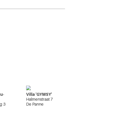
au-
Villa 'GYMSY'
Halmenstraat 7
g 3
De Panne
e