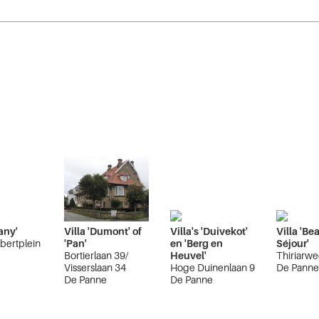
jany'
Villa 'Dumont' of
Villa's 'Duivekot'
Villa 'Be
bertplein
'Pan'
en 'Berg en
Séjour'
Bortierlaan 39/
Heuvel'
Thiriarwe
e
Visserslaan 34
Hoge Duinenlaan 9
De Pann
De Panne
De Panne