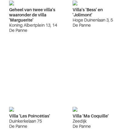
Geheel van twee villa's
Villa's 'Bess' en
waaronder de villa
'Jolimont'
'Marguerite'
Hoge Duinenlaan 3, 5
Koning Albertplein 13, 14
De Panne
De Panne
Villa 'Les Poincétias'
Villa 'Ma Coquille'
Duinkerkelaan 75
Zeedijk
De Panne
De Panne