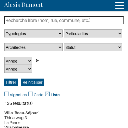
Alexis Dumont
Vignettes
Carte
Liste
135 résultat(s)
Villa 'Beau-Séjour'
Thiriarweg 3
La Panne
Villa balnéaire