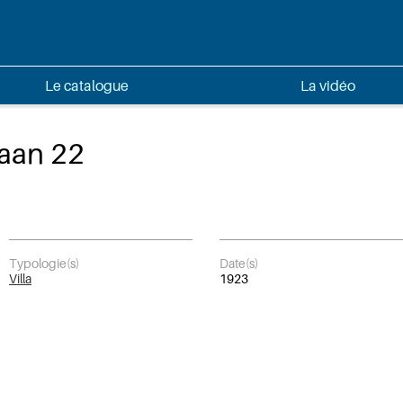
Le catalogue
La vidéo
aan 22
Typologie(s)
Date(s)
Villa
1923