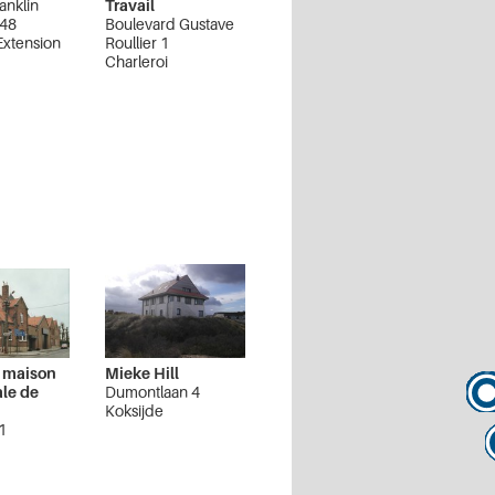
anklin
Travail
 48
Boulevard Gustave
Extension
Roullier 1
Charleroi
 maison
Mieke Hill
le de
Dumontlaan 4
Koksijde
1