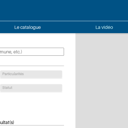
Le catalogue
La vidéo
Particularités
Statut
ultat(s)