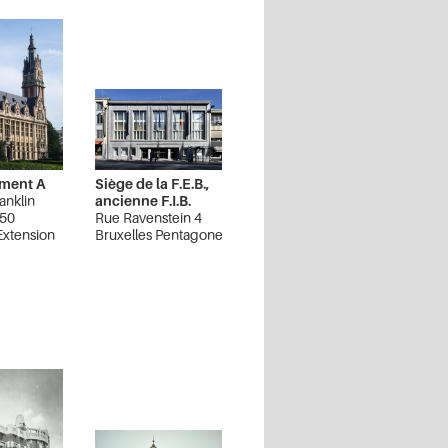
iment A
Siège de la F.E.B.,
anklin
ancienne F.I.B.
 50
Rue Ravenstein 4
Extension
Bruxelles Pentagone