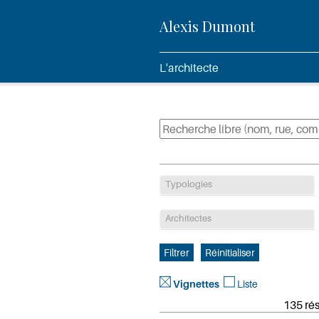
Alexis Dumont
L'architecte
Typologies
Architectes
Vignettes
Liste
135 rés