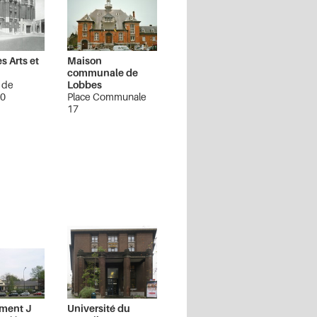
es Arts et
Maison
communale de
 de
Lobbes
50
Place Communale
17
Lobbes
iment J
Université du