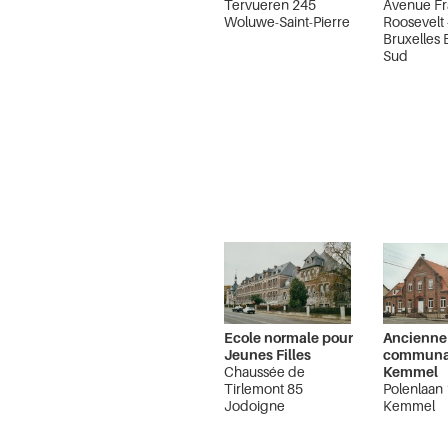
Tervueren 245
Avenue Fr
Woluwe-Saint-Pierre
Roosevelt
Bruxelles 
Sud
Ecole normale pour
Ancienne
Jeunes Filles
communa
Chaussée de
Kemmel
Tirlemont 85
Polenlaan 
Jodoigne
Kemmel