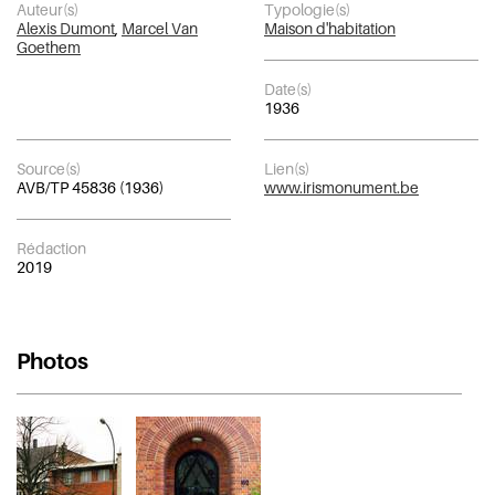
Auteur(s)
Typologie(s)
Alexis Dumont
,
Marcel Van
Maison d'habitation
Goethem
Date(s)
1936
Source(s)
Lien(s)
AVB/TP 45836 (1936)
www.irismonument.be
Rédaction
2019
Photos