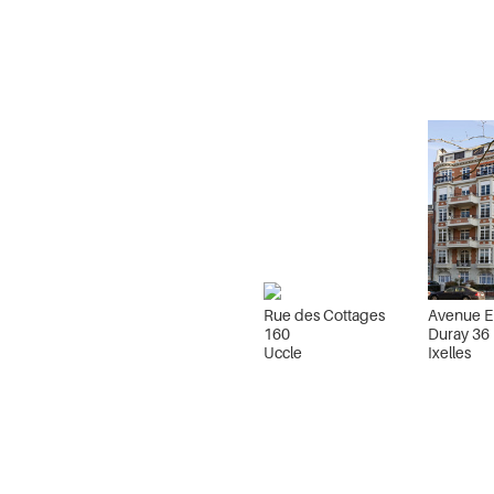
Rue des Cottages
Avenue E
160
Duray 36
Uccle
Ixelles