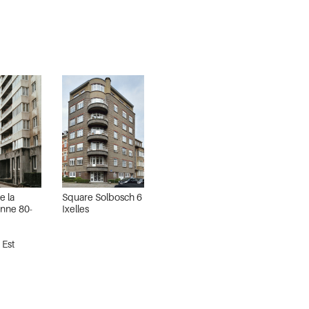
e la
Square Solbosch 6
nne 80-
Ixelles
 Est