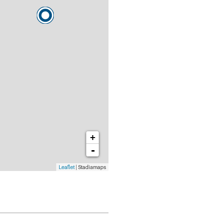
+
-
Leaflet
| Stadiamaps