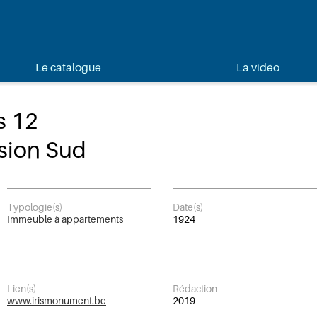
Le catalogue
La vidéo
s 12
nsion Sud
Typologie(s)
Date(s)
Immeuble à appartements
1924
Lien(s)
Rédaction
www.irismonument.be
2019