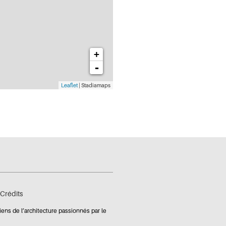
+
-
Leaflet
| Stadiamaps
Crédits
iens de l’architecture passionnés par le