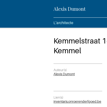
Alexis Dumont
L'architecte
Kemmelstraat 1
Kemmel
Auteur(s)
Alexis Dumont
Lien(s)
inventaris.onroerenderfgoed.be