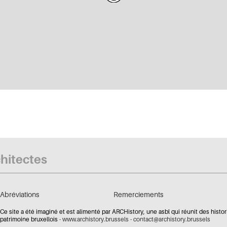
chitectes
Abréviations
Remerciements
Ce site a été imaginé et est alimenté par ARCHistory, une asbl qui réunit des histor
patrimoine bruxellois -
www.archistory.brussels
-
contact@archistory.brussels