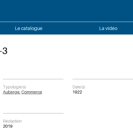
Le catalogue
La vidéo
-3
Typologie(s)
Date(s)
Auberge
,
Commerce
1922
Rédaction
2019