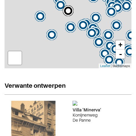
+
-
Leaflet
| Stadiamaps
Verwante ontwerpen
Villa 'Minerva'
Konijnenweg
De Panne