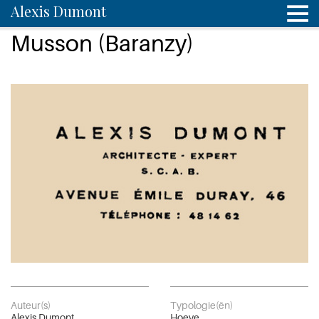
Alexis Dumont
Musson (Baranzy)
Auteur(s)
Typologie(ën)
Alexis Dumont
Hoeve