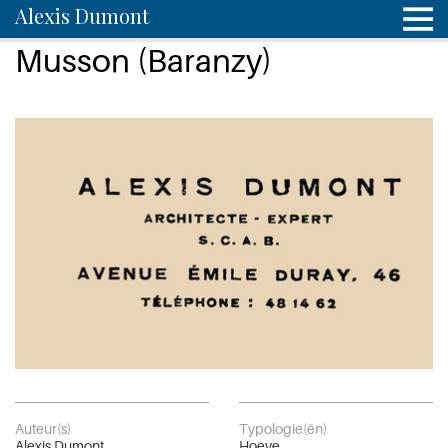
Alexis Dumont
Musson (Baranzy)
Auteur(s)
Typologie(ën)
Alexis Dumont
Hoeve