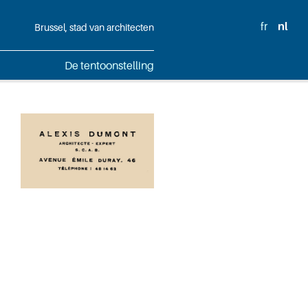
fr
nl
Brussel, stad van architecten
De tentoonstelling