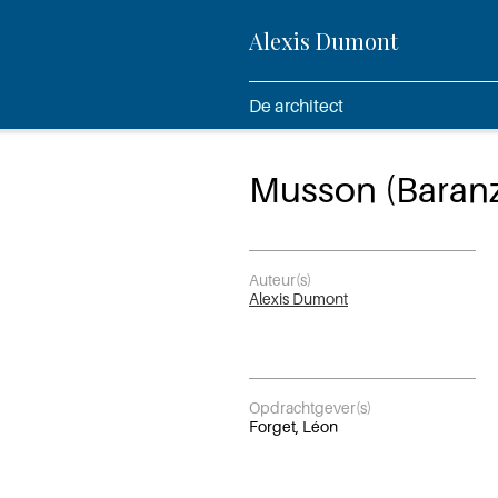
Alexis Dumont
De architect
Musson (Baran
Auteur(s)
Alexis Dumont
Opdrachtgever(s)
Forget, Léon