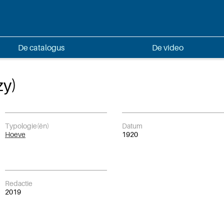
De catalogus
De video
zy)
Typologie(ën)
Datum
Hoeve
1920
Redactie
2019