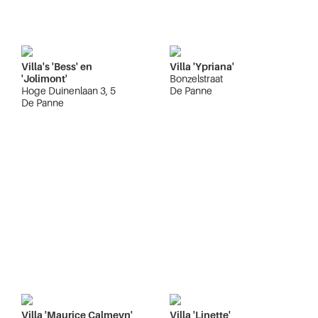
Villa's 'Bess' en
Villa 'Ypriana'
'Jolimont'
Bonzelstraat
Hoge Duinenlaan 3, 5
De Panne
De Panne
Villa 'Maurice Calmeyn'
Villa 'Linette'