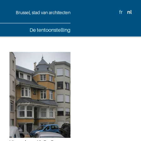
fr
nl
Brussel, stad van architecten
De tentoonstelling