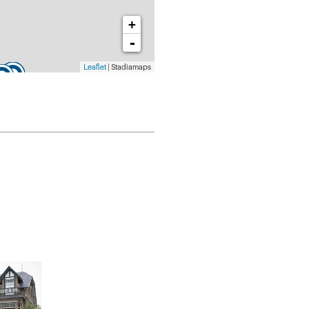
+
-
Leaflet
| Stadiamaps