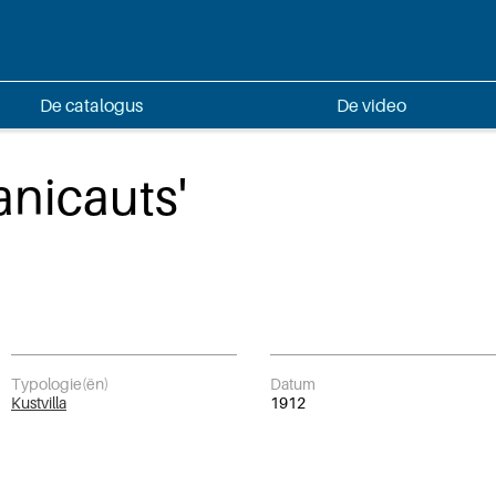
De catalogus
De video
Panicauts'
Typologie(ën)
Datum
Kustvilla
1912