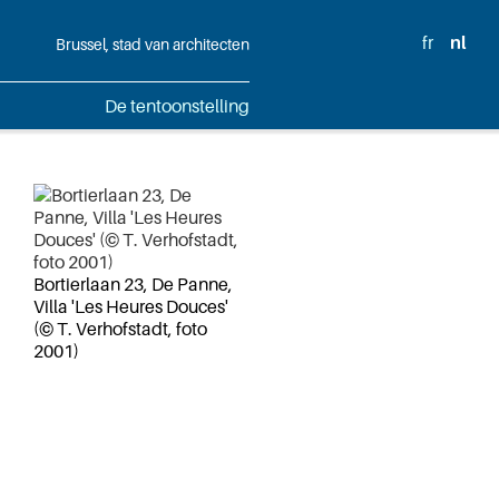
fr
nl
Brussel, stad van architecten
De tentoonstelling
Bortierlaan 23, De Panne,
Villa 'Les Heures Douces'
(© T. Verhofstadt, foto
2001)