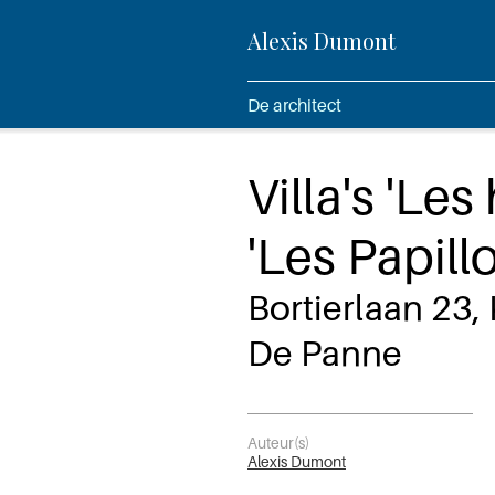
Alexis Dumont
De architect
Villa's 'Le
'Les Papill
Bortierlaan 23
De Panne
Auteur(s)
Alexis Dumont