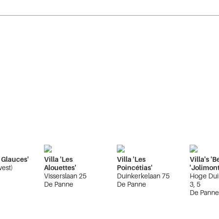
s Glauces'
Villa 'Les
Villa 'Les
Villa's 'B
west)
Alouettes'
Poincétias'
'Jolimont
e
Visserslaan 25
Duinkerkelaan 75
Hoge Dui
De Panne
De Panne
3, 5
De Pann