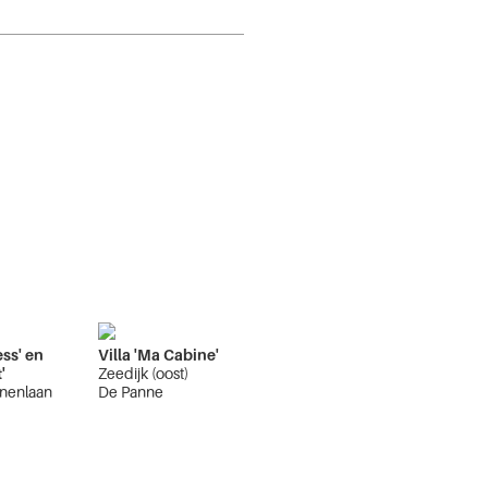
ess' en
Villa 'Ma Cabine'
'
Zeedijk (oost)
nenlaan
De Panne
e