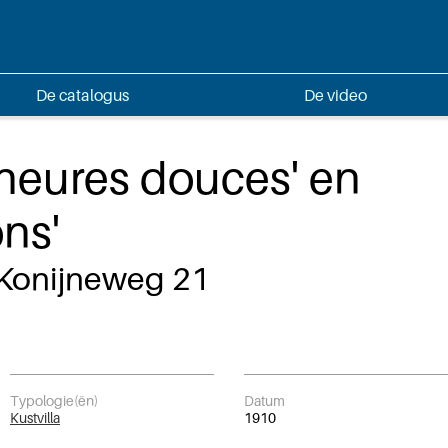
De catalogus
De video
s heures douces' en
ons'
, Konijneweg 21
Typologie(ën)
Datum
Kustvilla
1910