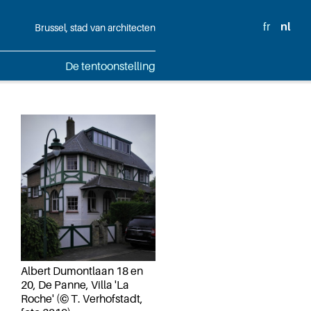
fr
nl
Brussel, stad van architecten
De tentoonstelling
Albert Dumontlaan 18 en
20, De Panne, Villa 'La
Roche' (© T. Verhofstadt,