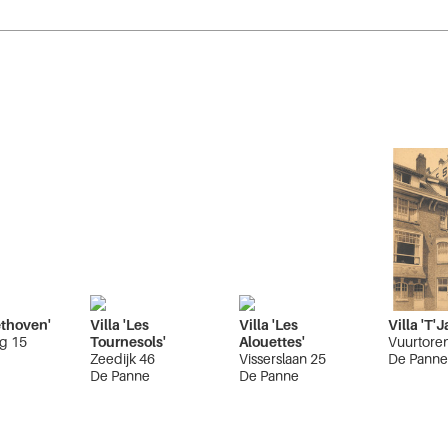
ethoven'
Villa 'Les
Villa 'Les
Villa 'T'
eg 15
Tournesols'
Alouettes'
Vuurtoren
e
Zeedijk 46
Visserslaan 25
De Pann
De Panne
De Panne