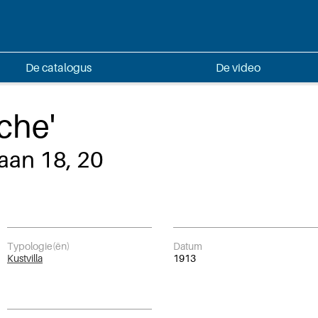
De catalogus
De video
oche'
aan 18, 20
Typologie(ën)
Datum
Kustvilla
1913