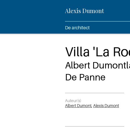
Alexis Dumont
De architect
Villa 'La R
Albert Dumontl
De Panne
Auteur(s)
Albert Dumont
,
Alexis Dumont