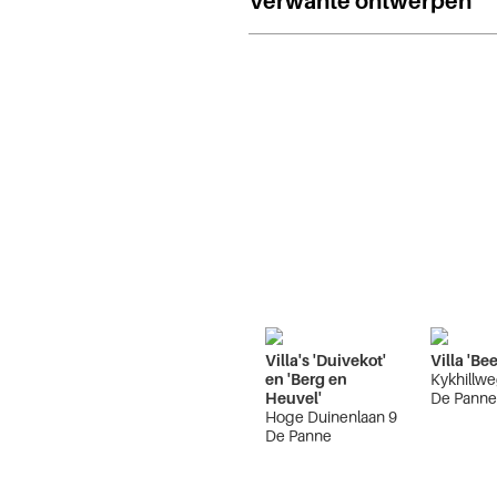
Verwante ontwerpen
Villa's 'Duivekot'
Villa 'Be
en 'Berg en
Kykhillw
Heuvel'
De Pann
Hoge Duinenlaan 9
De Panne