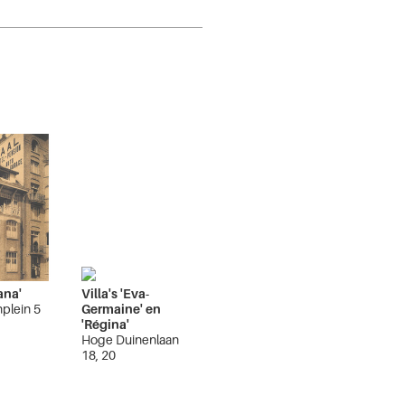
Jana'
Villa's 'Eva-
plein 5
Germaine' en
e
'Régina'
Hoge Duinenlaan
18, 20
De Panne