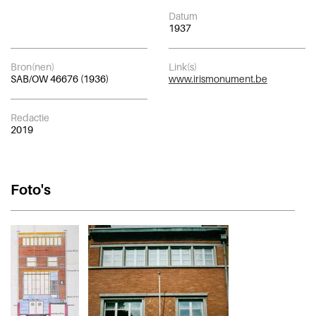
Datum
1937
Bron(nen)
Link(s)
SAB/OW 46676 (1936)
www.irismonument.be
Redactie
2019
Foto's