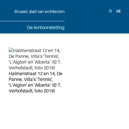
fr
nl
Brussel, stad van architecten
De tentoonstelling
Halmenstraat 12 en 14, De
Panne, Villa's 'Tennis',
'L'Aiglon' en 'Alberta' (© T.
Verhofstadt, foto 2019)