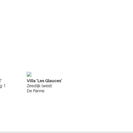
'
Villa 'Les Glauces'
g 1
Zeedijk (west)
e
De Panne