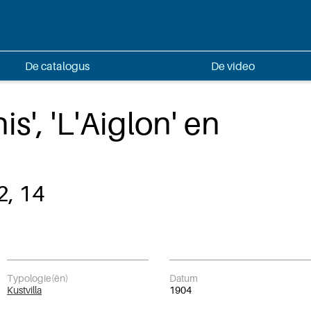
De catalogus
De video
nis', 'L'Aiglon' en
2, 14
Typologie(ën)
Datum
Kustvilla
1904