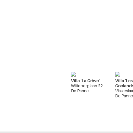
Villa 'La Grève'
Villa 'Les
Witteberglaan 22
Goelands
De Panne
Vissersla
De Pann