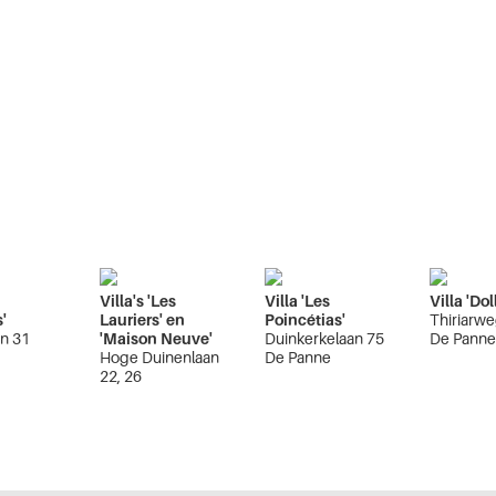
Villa's 'Les
Villa 'Les
Villa 'Doll
'
Lauriers' en
Poincétias'
Thiriarwe
an 31
'Maison Neuve'
Duinkerkelaan 75
De Pann
e
Hoge Duinenlaan
De Panne
22, 26
De Panne