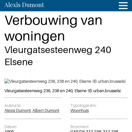
Alexis Dumont
Verbouwing van
woningen
Vleurgatsesteenweg 240
Elsene
Vleurgatsesteenweg 236, 238 en 240, Elsene (© urban.brussels)
Auteur(s)
Typologie(ën)
Alexis Dumont
,
Albert Dumont
Woonhuis
Datum
Bron(nen)
1905
GAE/DS 312-236; 312-238