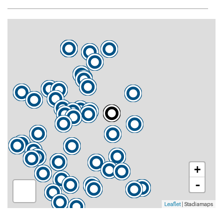
+
-
Leaflet
| Stadiamaps