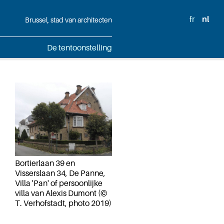
fr
nl
Brussel, stad van architecten
De tentoonstelling
Bortierlaan 39 en
Visserslaan 34, De Panne,
Villa 'Pan' of persoonlijke
villa van Alexis Dumont (©
T. Verhofstadt, photo 2019)