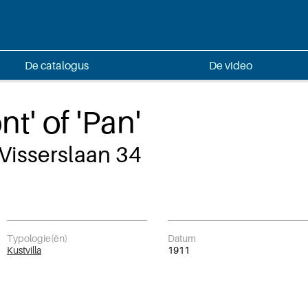
De catalogus
De video
t' of 'Pan'
 Visserslaan 34
Typologie(ën)
Datum
Kustvilla
1911