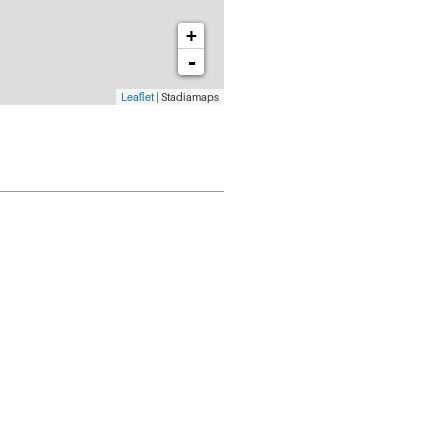
+
-
Leaflet
| Stadiamaps