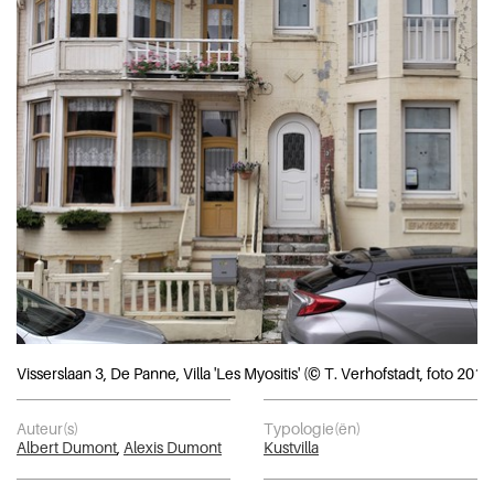
Visserslaan 3, De Panne, Villa 'Les Myositis' (© T. Verhofstadt, foto 2019
Auteur(s)
Typologie(ën)
Albert Dumont
,
Alexis Dumont
Kustvilla