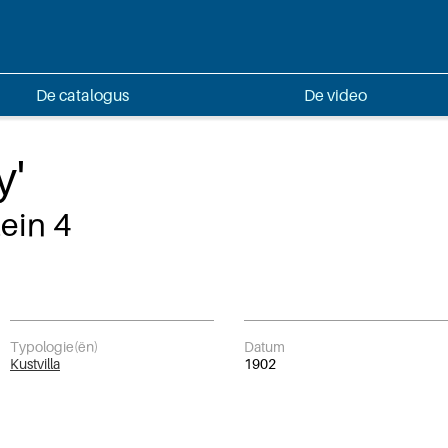
De catalogus
De video
y'
ein 4
Typologie(ën)
Datum
Kustvilla
1902