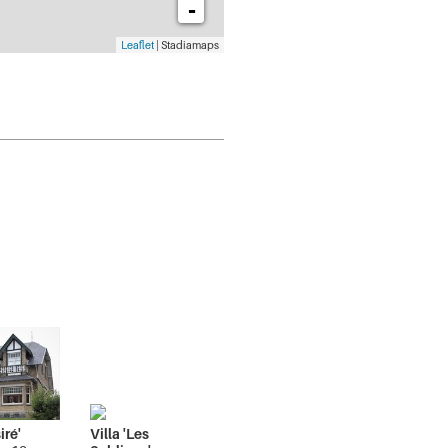
-
Leaflet
| Stadiamaps
iré'
Villa 'Les