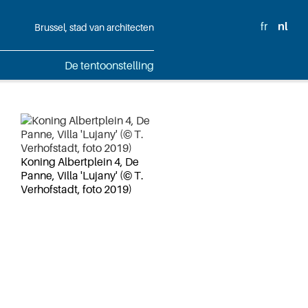
fr
nl
Brussel, stad van architecten
De tentoonstelling
Koning Albertplein 4, De
Panne, Villa 'Lujany' (© T.
Verhofstadt, foto 2019)