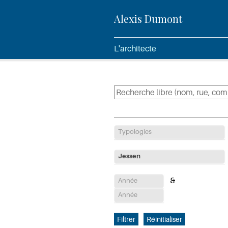
Alexis Dumont
L'architecte
Typologies
Jessen
Année
Année