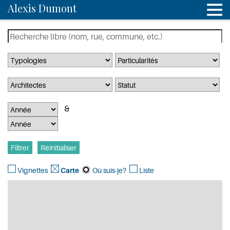
Alexis Dumont
Vignettes
Carte
Où suis-je?
Liste