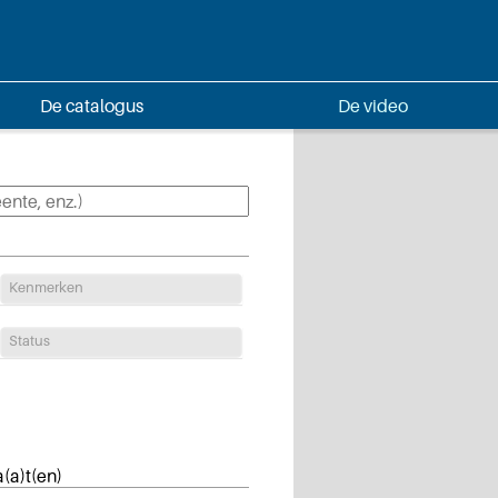
De catalogus
De video
Kenmerken
Status
a(a)t(en)