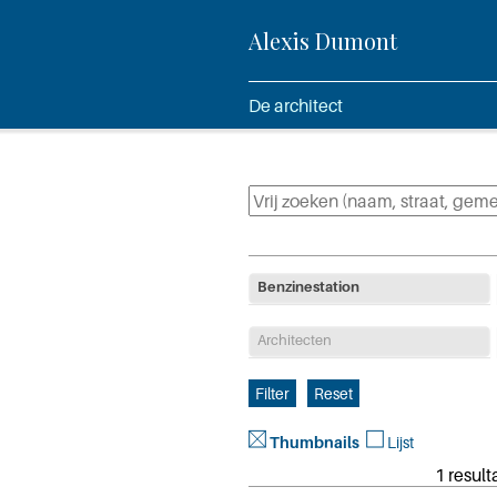
Alexis Dumont
De architect
Benzinestation
Architecten
Thumbnails
Lijst
1 result