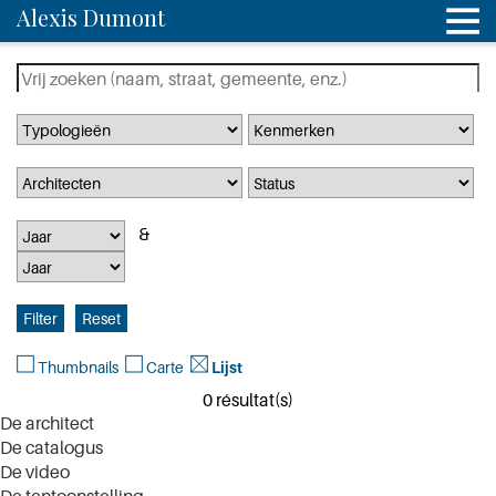
Alexis Dumont
Thumbnails
Carte
Lijst
0 résultat(s)
De architect
De catalogus
De video