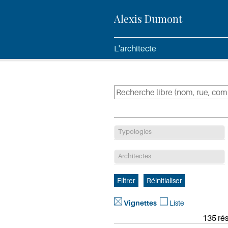
Alexis Dumont
L'architecte
Typologies
Architectes
Vignettes
Liste
135 rés