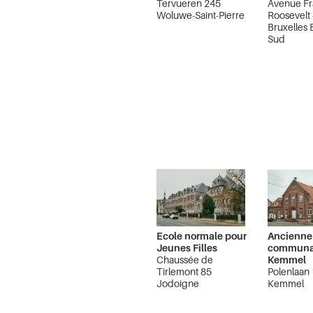
Tervueren 245
Avenue Fr
Woluwe-Saint-Pierre
Roosevelt
Bruxelles 
Sud
Ecole normale pour
Ancienne
Jeunes Filles
communa
Chaussée de
Kemmel
Tirlemont 85
Polenlaan 
Jodoigne
Kemmel