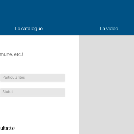
Le catalogue
La vidéo
Particularités
Statut
ultat(s)