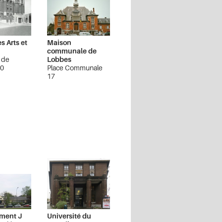
es Arts et
Maison
communale de
 de
Lobbes
50
Place Communale
17
Lobbes
iment J
Université du