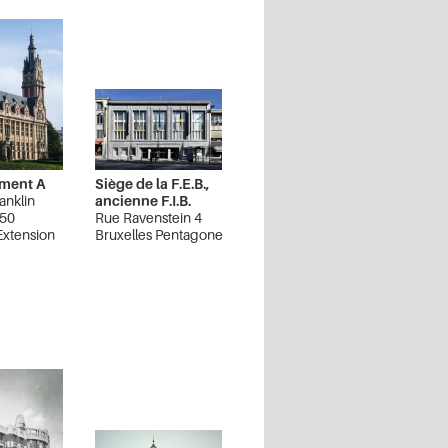
iment A
Siège de la F.E.B.,
anklin
ancienne F.I.B.
 50
Rue Ravenstein 4
Extension
Bruxelles Pentagone