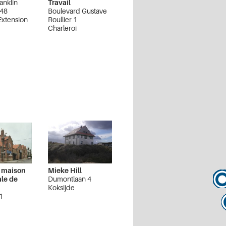
anklin
Travail
 48
Boulevard Gustave
Extension
Roullier 1
Charleroi
 maison
Mieke Hill
le de
Dumontlaan 4
Koksijde
1