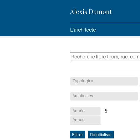
Alexis Dumont
L'architecte
Typologies
Architectes
Année
Année