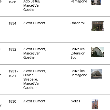
e
Ado Baltus,
Pentagone
1936
Marcel Van
Goethem
Alexis Dumont
Charleroi
1934
e
Alexis Dumont,
Bruxelles
1932
Marcel Van
Extension
Goethem
Sud
Alexis Dumont,
Bruxelles
1931
-
e
Olivier
Pentagone
1934
Strebelle,
Marcel Van
Goethem
Alexis Dumont
Ixelles
1930
on