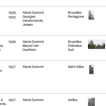
Alexis Dumont,
Bruxelles
1929
-
Georges
Pentagone
1932
Vandevoorde,
Jessen
Alexis Dumont,
Bruxelles
1928
re,
Marcel Van
Extension
e
Goethem
Sud
Alexis Dumont
Saint-Gilles
1927
on
 à
Alexis Dumont
Ixelles
1927
ents