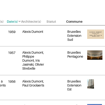
(s)
Date(s)
Architecte(s)
Statut
Commune
Alexis Dumont
Bruxelles
1959
Extension
Sud
Alexis Dumont,
Bruxelles
1957
Philippe
Pentagone
Dumont, Iris
Jasinski, Olivier
Strebelle
 à
Alexis Dumont,
Bruxelles
1956
ents
Paul Groolaerts
Extension
Est