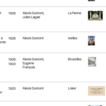
t
Alexis Dumont,
La Panne
1926
Jules Lagae
 à
Alexis Dumont
Ixelles
1926
ents
Alexis Dumont,
Bruxelles
1926
-
Eugène
1933
François
Alexis Dumont
Loker
1925
on