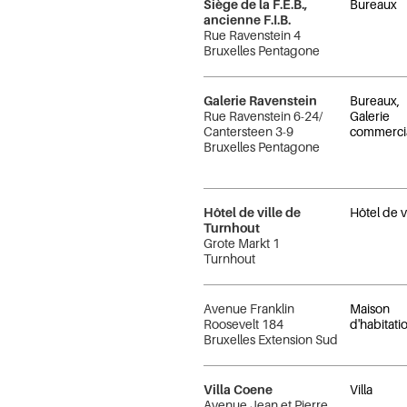
Siège de la F.E.B.,
Bureaux
ancienne F.I.B.
Rue Ravenstein 4
Bruxelles Pentagone
Galerie Ravenstein
Bureaux,
Rue Ravenstein 6-24/
Galerie
Cantersteen 3-9
commerci
Bruxelles Pentagone
Hôtel de ville de
Hôtel de vi
Turnhout
Grote Markt 1
Turnhout
Avenue Franklin
Maison
Roosevelt 184
d'habitati
Bruxelles Extension Sud
Villa Coene
Villa
Avenue Jean et Pierre