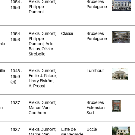
Alexis Dumont,
Bruxelles
1954
-
Philippe
Pentagone
1956
Dumont
Alexis Dumont,
Classé
Bruxelles
1954
-
Philippe
Pentagone
1958
ale
Dumont, Ado
Baltus, Olivier
Strebelle
lle
Alexis Dumont,
Turnhout
1948
-
Emile J. Patoux,
1959
Harry Elström,
(et)
A. Proost
Alexis Dumont,
Bruxelles
1937
on
Marcel Van
Extension
Goethem
Sud
Alexis Dumont,
Liste de
Uccle
1937
Marcel Van
sauvegarde