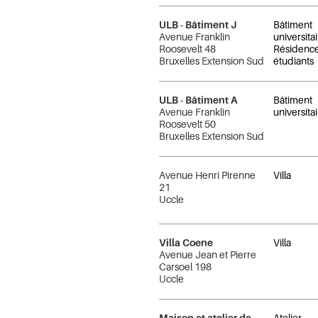
ULB - Bâtiment J
Bâtiment
Avenue Franklin
universitai
Roosevelt 48
Résidenc
Bruxelles Extension Sud
étudiants
ULB - Bâtiment A
Bâtiment
Avenue Franklin
universita
Roosevelt 50
Bruxelles Extension Sud
Avenue Henri Pirenne
Villa
21
Uccle
Villa Coene
Villa
Avenue Jean et Pierre
Carsoel 198
Uccle
Maison et atelier de
Atelier