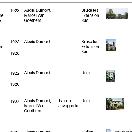
Alexis Dumont,
Bruxelles
1928
re,
Marcel Van
Extension
e
Goethem
Sud
Alexis Dumont
Bruxelles
1923
ire
Extension
-
Sud
1928
Alexis Dumont
Uccle
1922
-
1926
Alexis Dumont,
Liste de
Uccle
1937
Marcel Van
sauvegarde
Goethem
Alexis Dumont,
Ixelles