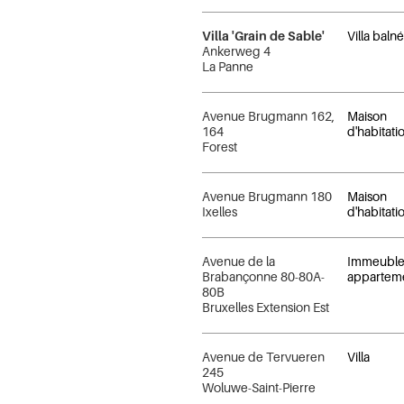
Villa 'Grain de Sable'
Villa baln
Ankerweg 4
La Panne
Avenue Brugmann 162,
Maison
164
d'habitati
Forest
Avenue Brugmann 180
Maison
Ixelles
d'habitati
Avenue de la
Immeuble
Brabançonne 80-80A-
appartem
80B
Bruxelles Extension Est
Avenue de Tervueren
Villa
245
Woluwe-Saint-Pierre