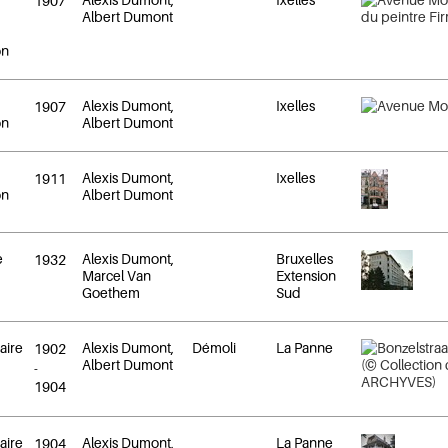
1907
Albert Dumont
on
Alexis Dumont,
Ixelles
1907
on
Albert Dumont
Alexis Dumont,
Ixelles
1911
on
Albert Dumont
e
Alexis Dumont,
Bruxelles
1932
Marcel Van
Extension
Goethem
Sud
éaire
Alexis Dumont,
Démoli
La Panne
1902
Albert Dumont
-
1904
éaire
Alexis Dumont,
La Panne
1904