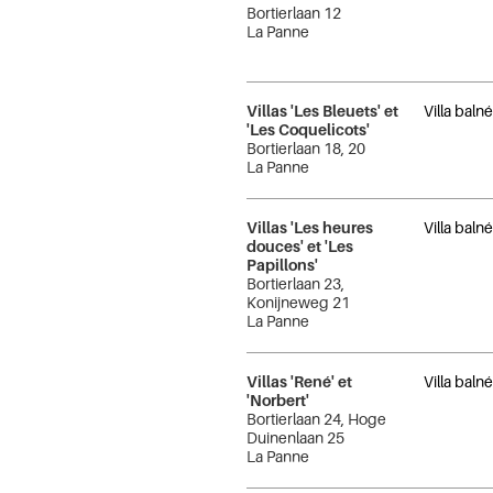
Bortierlaan 12
La Panne
Villas 'Les Bleuets' et
Villa baln
'Les Coquelicots'
Bortierlaan 18, 20
La Panne
Villas 'Les heures
Villa baln
douces' et 'Les
Papillons'
Bortierlaan 23,
Konijneweg 21
La Panne
Villas 'René' et
Villa baln
'Norbert'
Bortierlaan 24, Hoge
Duinenlaan 25
La Panne