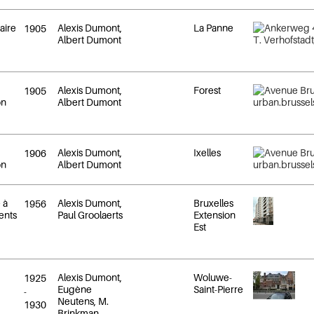
éaire
Alexis Dumont,
La Panne
1905
Albert Dumont
Alexis Dumont,
Forest
1905
on
Albert Dumont
Alexis Dumont,
Ixelles
1906
on
Albert Dumont
 à
Alexis Dumont,
Bruxelles
1956
ents
Paul Groolaerts
Extension
Est
Alexis Dumont,
Woluwe-
1925
Eugène
Saint-Pierre
-
Neutens, M.
1930
Brinkman